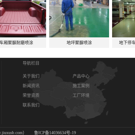
车厢聚脲耐磨喷涂
地坪聚脲喷涂
地下停
导航栏目
关于我们
产品中心
新闻资讯
施工案例
荣誉资质
工厂环境
联系我们
期
w.jiuxusb.com）
鲁ICP备14036634号-19