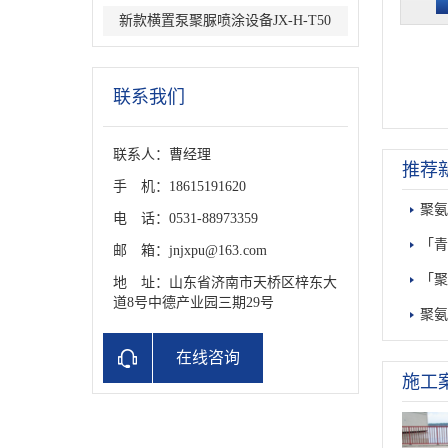
新款横置泵聚脲喷涂设备JX-H-T50
联系我们
联系人：曹经理
推荐
手 机：18615191620
聚
电 话：0531-88973359
「
邮 箱：jnjxpu@163.com
「
地 址：山东省济南市天桥区梓东大
道8号中德产业园三期29号
聚
在线咨询
施工